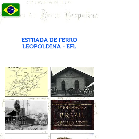
FERROVIAS BRASILEIRAS
Álbum de Fotos das Principais Ferrovias
do Brasil
O Senhor é o meu pastor, nada me faltará. Ainda que eu atravesse o vale da sombra
da morte, não temerei mal algum, pois Tu estás comigo.
ESTRADA DE FERRO
LEOPOLDINA - EFL