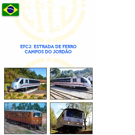
FERROVIAS BRASILEIRAS
Álbum de Fotos das Principais Ferrovias
do Brasil
O Senhor é o meu pastor, nada me faltará. Ainda que eu atravesse o vale da sombra
da morte, não temerei mal algum, pois Tu estás comigo.
EFCJ: ESTRADA DE FERRO
CAMPOS DO JORDÃO