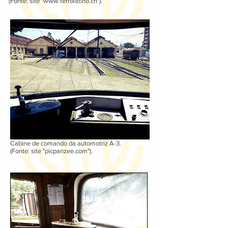
(Fonte: site "
www.ferrolatino.ch
").
Cabine de comando da automotriz A-3.
(Fonte: site "picpanzee.com").