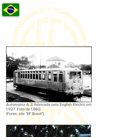
FERROVIAS BRASILEIRAS
Álbum de Fotos das Principais Ferrovias
do Brasil
O Senhor é o meu pastor, nada me faltará. Ainda que eu atravesse o vale da sombra
da morte, não temerei mal algum, pois Tu estás comigo.
Automotriz A-3, fabricada pela English Electric em
1.927. Foto de 1.960.
(Fonte: site "EF Brasil").