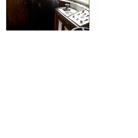
Cabine de comando da automotriz A-3.
(Fonte: site "
www.tripadvisor.com.br
").