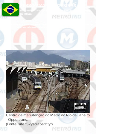
FERROVIAS BRASILEIRAS
Álbum de Fotos das Principais Ferrovias
do Brasil
O Senhor é o meu pastor, nada me faltará. Ainda que eu atravesse o vale da sombra
da morte, não temerei mal algum, pois Tu estás comigo.
Centro de manutenção do Metrô do Rio de Janeiro
- Opportrans.
(Fonte: site "Skyscrapercity").