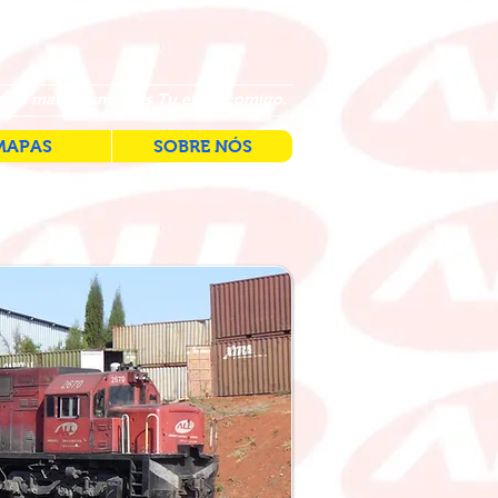
erei mal algum, pois Tu estás comigo.
MAPAS
SOBRE NÓS