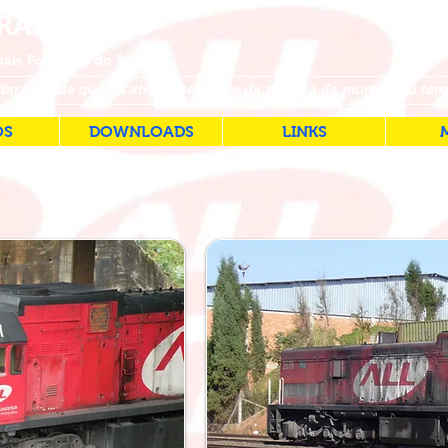
RASILEIRAS
ais Ferrovias do Brasil
tará. Ainda que eu atravesse o vale da sombra da morte, não tem
OS
DOWNLOADS
LINKS