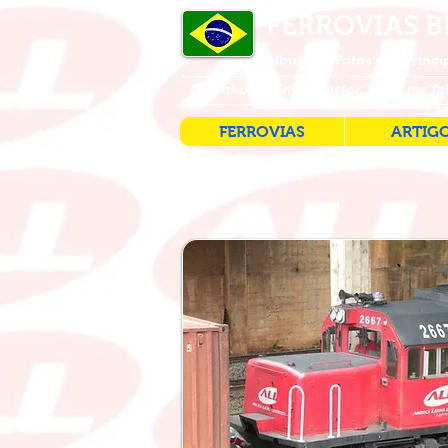
FERROVIAS B
Álbum de Fotos das Princip
O Senhor é o meu pastor, nada me fal
FERROVIAS
ARTIG