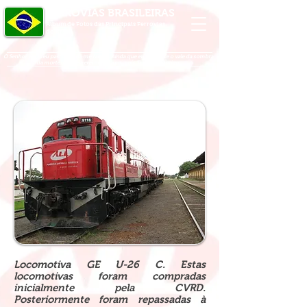
FERROVIAS BRASILEIRAS
Álbum de Fotos das Principais Ferrovias
do Brasil
O Senhor é o meu pastor, nada me faltará. Ainda que eu atravesse o vale da sombra
da morte, não temerei mal algum, pois Tu estás comigo.
Locomotiva GE U-26 C. Estas
locomotivas foram compradas
inicialmente pela CVRD.
Posteriormente foram repassadas à