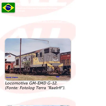
FERROVIAS BRASILEIRAS
Álbum de Fotos das Principais Ferrovias
do Brasil
O Senhor é o meu pastor, nada me faltará. Ainda que eu atravesse o vale da sombra
da morte, não temerei mal algum, pois Tu estás comigo.
Locomotiva GM-EMD G-12.
(Fonte: Fotolog Terra "Raelrff").