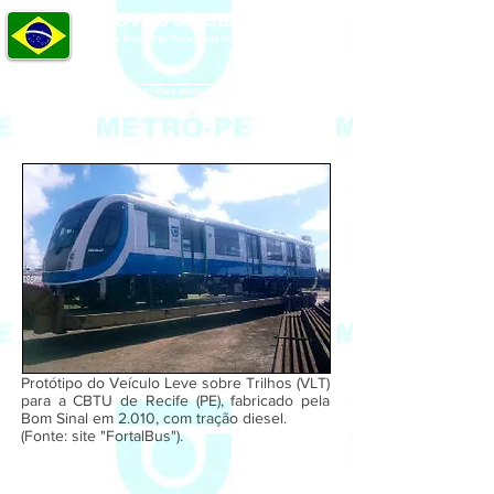
FERROVIAS BRASILEIRAS
Álbum de Fotos das Principais Ferrovias
do Brasil
O Senhor é o meu pastor, nada me faltará. Ainda que eu atravesse o vale da sombra
da morte, não temerei mal algum, pois Tu estás comigo.
Protótipo do Veículo Leve sobre Trilhos (VLT)
para a CBTU de Recife (PE), fabricado pela
Bom Sinal em 2.010, com tração diesel.
(Fonte: site "FortalBus").