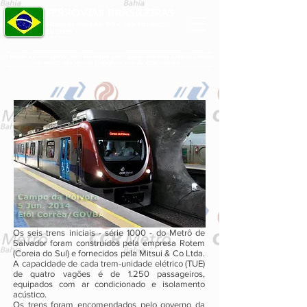
FERROVIAS BRASILEIRAS
Álbum de Fotos das Principais Ferrovias
do Brasil
O Senhor é o meu pastor, nada me faltará. Ainda que eu atravesse o vale da sombra
da morte, não temerei mal algum, pois Tu estás comigo.
Os seis trens iniciais - série 1000 - do Metrô de
Salvador foram construídos pela empresa Rotem
(Coreia do Sul) e fornecidos pela Mitsui & Co Ltda.
A capacidade de cada trem-unidade elétrico (TUE)
de quatro vagões é de 1.250 passageiros,
equipados com ar condicionado e isolamento
acústico.
Os trens foram encomendados pelo governo da