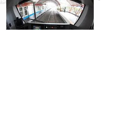
Cabine de comando do trem série 1000.
(Foto: site "vfco.brazilia.jor.br").
Voltar CCR-Bahia
Ferrovias Brasileiras - Álbum de Fotos das
Principais Ferrovias do Brasil
Visite nosso Instagram @ferrovias_br
Atualizado em 03/12/2025: Artigos