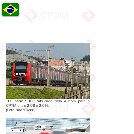
FERROVIAS BRASILEIRAS
Álbum de Fotos das Principais Ferrovias
do Brasil
O Senhor é o meu pastor, nada me faltará. Ainda que eu atravesse o vale da sombra
da morte, não temerei mal algum, pois Tu estás comigo.
TUE série 9000 fabricado pela Alstom para a
CPTM entre 2.011 e 2.014.
(Foto: site "Flickr").