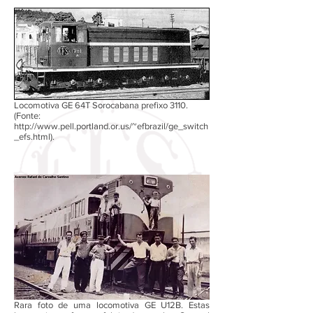
Locomotiva GE 64T Sorocabana prefixo 3110.
(Fonte:
http://www.pell.portland.or.us/~efbrazil/ge_switch
_efs.html).
Rara foto de uma locomotiva GE U12B. Estas