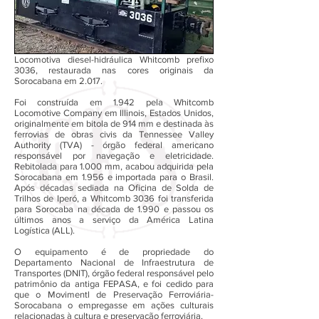
Locomotiva diesel-hidráulica Whitcomb prefixo
3036, restaurada nas cores originais da
Sorocabana em 2.017.
Foi construída em 1.942 pela Whitcomb
Locomotive Company em Illinois, Estados Unidos,
originalmente em bitola de 914 mm e destinada às
ferrovias de obras civis da Tennessee Valley
Authority (TVA) - órgão federal americano
responsável por navegação e eletricidade.
Rebitolada para 1.000 mm, acabou adquirida pela
Sorocabana em 1.956 e importada para o Brasil.
Após décadas sediada na Oficina de Solda de
Trilhos de Iperó, a Whitcomb 3036 foi transferida
para Sorocaba na década de 1.990 e passou os
últimos anos a serviço da América Latina
Logística (ALL).
O equipamento é de propriedade do
Departamento Nacional de Infraestrutura de
Transportes (DNIT), órgão federal responsável pelo
patrimônio da antiga FEPASA, e foi cedido para
que o Movimentl de Preservação Ferroviária-
Sorocabana o empregasse em ações culturais
relacionadas à cultura e preservação ferroviária.