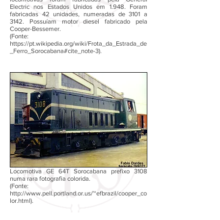
Electric nos Estados Unidos em 1.948. Foram
fabricadas 42 unidades, numeradas de 3101 a
3142. Possuíam motor diesel fabricado pela
Cooper-Bessemer.
(Fonte:
https://pt.wikipedia.org/wiki/Frota_da_Estrada_de
_Ferro_Sorocabana#cite_note-3).
Locomotiva GE 64T Sorocabana prefixo 3108
numa rara fotografia colorida.
(Fonte:
http://www.pell.portland.or.us/~efbrazil/cooper_co
lor.html).