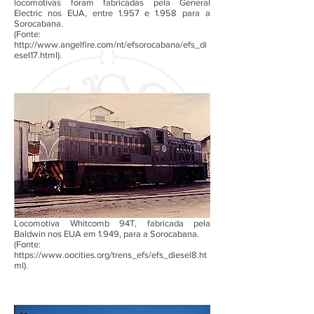
locomotivas foram fabricadas pela General
Electric nos EUA, entre 1.957 e 1.958 para a
Sorocabana.
(Fonte:
http://www.angelfire.com/nt/efsorocabana/efs_di
esel17.html).
Locomotiva Whitcomb 94T, fabricada pela
Baldwin nos EUA em 1.949, para a Sorocabana.
(Fonte:
https://www.oocities.org/trens_efs/efs_diesel8.ht
ml).