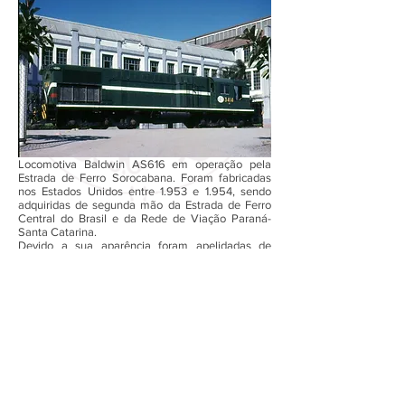
Locomotiva Baldwin AS616 em operação pela
Estrada de Ferro Sorocabana. Foram fabricadas
nos Estados Unidos entre 1.953 e 1.954, sendo
adquiridas de segunda mão da Estrada de Ferro
Central do Brasil e da Rede de Viação Paraná-
Santa Catarina.
Devido a sua aparência foram apelidadas de
"espanta-demônios".
(Fonte:
https://www.facebook.com/ferroviastrens1/photos
/pcb.468890963273986/468890486607367/).