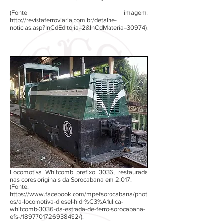
(Fonte imagem:
http://revistaferroviaria.com.br/detalhe-
noticias.asp?InCdEditoria=2&InCdMateria=30974).
Locomotiva Whitcomb prefixo 3036, restaurada
nas cores originais da Sorocabana em 2.017.
(Fonte:
https://www.facebook.com/mpefsorocabana/phot
os/a-locomotiva-diesel-hidr%C3%A1ulica-
whitcomb-3036-da-estrada-de-ferro-sorocabana-
efs-/1897701726938492/).