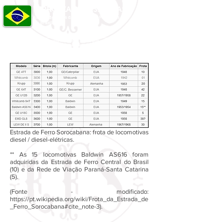
FERROVIAS BRASILEIRAS
Álbum de Fotos das Principais Ferrovias
do Brasil
O Senhor é o meu pastor, nada me faltará. Ainda que eu atravesse o vale da sombra
da morte, não temerei mal algum, pois Tu estás comigo.
Estrada de Ferro Sorocabana: frota de locomotivas
diesel / diesel-elétricas.
** As 15 locomotivas Baldwin AS616 foram
adquiridas da Estrada de Ferro Central do Brasil
(10) e da Rede de Viação Paraná-Santa Catarina
(5).
(Fonte - modificado:
https://pt.wikipedia.org/wiki/Frota_da_Estrada_de
_Ferro_Sorocabana#cite_note-3).