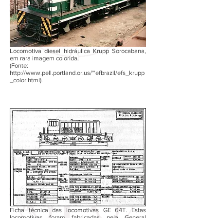
Locomotiva diesel hidráulica Krupp Sorocabana,
em rara imagem colorida.
(Fonte:
http://www.pell.portland.or.us/~efbrazil/efs_krupp
_color.html).
Ficha técnica das locomotivas GE 64T. Estas
locomotivas foram fabricadas pela General