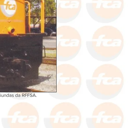
riundas da RFFSA.