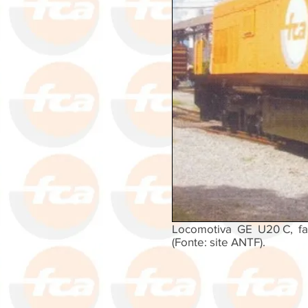
Locomotiva GE U20 C, fabr
(Fonte: site ANTF).