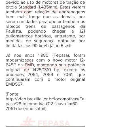
devido ao uso de motores de tração de
bitola Standard (1.435mm). Estas vieram
também com relação de engrenagens
bem mais longa que as demais, por
serem unidades para operar também os
rápidos trens de passageiros da
Paulista, podendo chegar a 121
quilométricos horários, entretanto, por
medidas de segurança optou-se por
limitá-las aos 90 km/h já no Brasil.
Já nos anos 1.980 (Fepasa), foram
modernizadas com o novo motor 12-
645E da EMD, mantendo sua potência
original de 1425/1310 hp, exceto as
unidades 7054, 7059 e 7061, que
continuaram com o motor original
EMD567.
(Fonte:
http://vfco.brazilia.jor.br/locomotivas/Fe
pasa/28-locomotiva-G12-sauva-1m60-
7051-desenho.shtml).