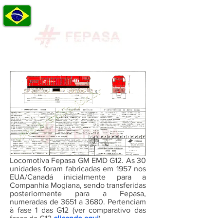
FERROVIAS BRASILEIRAS
Álbum de Fotos das Principais Ferrovias
do Brasil
O Senhor é o meu pastor, nada me faltará. Ainda que eu atravesse o vale da sombra
da morte, não temerei mal algum, pois Tu estás comigo.
Locomotiva Fepasa GM EMD G12. As 30
unidades foram fabricadas em 1957 nos
EUA/Canadá inicialmente para a
Companhia Mogiana, sendo transferidas
posteriormente para a Fepasa,
numeradas de 3651 a 3680. Pertenciam
à fase 1 das G12 (ver comparativo das