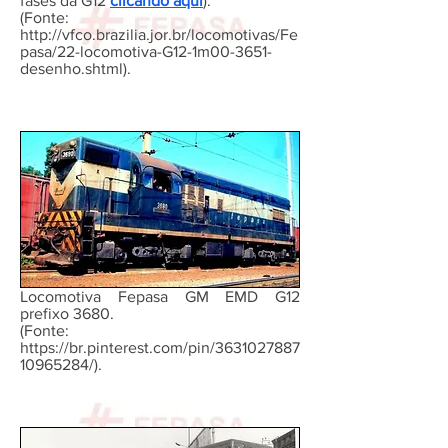
fases da G12
clicando aqui
).
(Fonte:
http://vfco.brazilia.jor.br/locomotivas/Fe
pasa/22-locomotiva-G12-1m00-3651-
desenho.shtml).
Locomotiva Fepasa GM EMD G12
prefixo 3680.
(Fonte:
https://br.pinterest.com/pin/3631027887
10965284/).