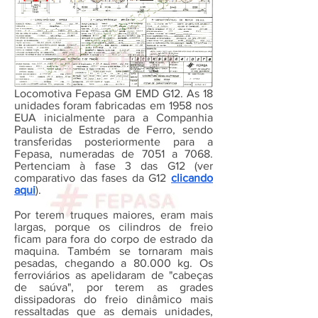
Locomotiva Fepasa GM EMD G12. As 18
unidades foram fabricadas em 1958 nos
EUA inicialmente para a Companhia
Paulista de Estradas de Ferro, sendo
transferidas posteriormente para a
Fepasa, numeradas de 7051 a 7068.
Pertenciam à fase 3 das G12 (ver
comparativo das fases da G12
clicando
aqui
).
Por terem truques maiores, eram mais
largas, porque os cilindros de freio
ficam para fora do corpo de estrado da
maquina. Também se tornaram mais
pesadas, chegando a 80.000 kg. Os
ferroviários as apelidaram de "cabeças
de saúva", por terem as grades
dissipadoras do freio dinâmico mais
ressaltadas que as demais unidades,