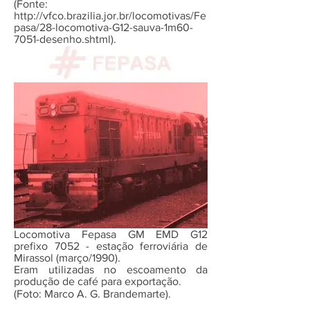
(Fonte:
http://vfco.brazilia.jor.br/locomotivas/Fe
pasa/28-locomotiva-G12-sauva-1m60-
7051-desenho.shtml).
Locomotiva Fepasa GM EMD G12
prefixo 7052 - estação ferroviária de
Mirassol (março/1990).
Eram utilizadas no escoamento da
produção de café para exportação.
(Foto: Marco A. G. Brandemarte).