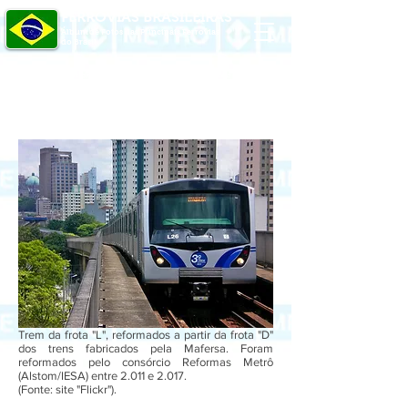
FERROVIAS BRASILEIRAS
Álbum de Fotos das Principais Ferrovias
do Brasil
O Senhor é o meu pastor, nada me faltará. Ainda que eu atravesse o vale da sombra
da morte, não temerei mal algum, pois Tu estás comigo.
Trem da frota "L", reformados a partir da frota "D"
dos trens fabricados pela Mafersa. Foram
reformados pelo consórcio Reformas Metrô
(Alstom/IESA) entre 2.011 e 2.017.
(Fonte: site "Flickr").