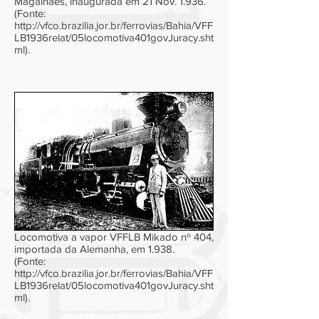
Magalhães, inaugurada em 21 Nov. 1.936.
(Fonte:
http://vfco.brazilia.jor.br/ferrovias/Bahia/VFF
LB1936relat/05locomotiva401govJuracy.sht
ml).
Locomotiva a vapor VFFLB Mikado nº 404,
importada da Alemanha, em 1.938.
(Fonte:
http://vfco.brazilia.jor.br/ferrovias/Bahia/VFF
LB1936relat/05locomotiva401govJuracy.sht
ml).