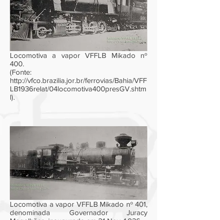
Locomotiva a vapor VFFLB Mikado nº
400.
(Fonte:
http://vfco.brazilia.jor.br/ferrovias/Bahia/VFF
LB1936relat/04locomotiva400presGV.shtm
l).
Locomotiva a vapor VFFLB Mikado nº 401,
denominada Governador Juracy