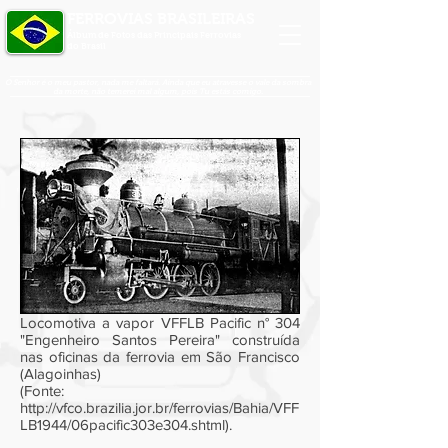
FERROVIAS BRASILEIRAS
Álbum de Fotos das Principais Ferrovias
do Brasil
O Senhor é o meu pastor, nada me faltará. Ainda que eu atravesse o vale da sombra
da morte, não temerei mal algum, pois Tu estás comigo.
Locomotiva a vapor VFFLB Pacific n° 304
"Engenheiro Santos Pereira" construída
nas oficinas da ferrovia em São Francisco
(Alagoinhas)
(Fonte:
http://vfco.brazilia.jor.br/ferrovias/Bahia/VFF
LB1944/06pacific303e304.shtml).