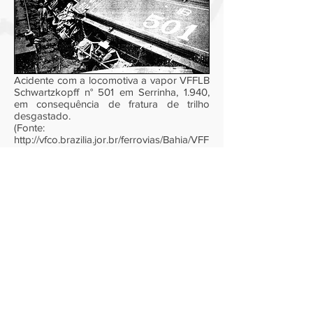
Acidente com a locomotiva a vapor VFFLB
Schwartzkopff n° 501 em Serrinha, 1.940,
em consequência de fratura de trilho
desgastado.
(Fonte:
http://vfco.brazilia.jor.br/ferrovias/Bahia/VFF
LB1944/07mountain501e503.shtml).