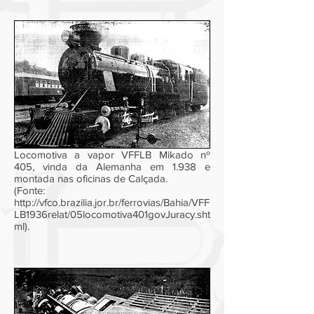
Locomotiva a vapor VFFLB Mikado nº
405, vinda da Alemanha em 1.938 e
montada nas oficinas de Calçada.
(Fonte:
http://vfco.brazilia.jor.br/ferrovias/Bahia/VFF
LB1936relat/05locomotiva401govJuracy.sht
ml).