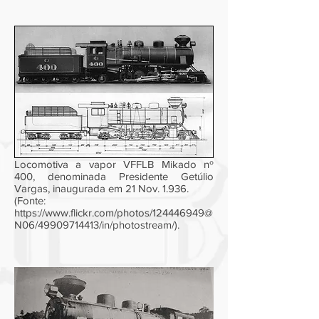
Locomotiva a vapor VFFLB Mikado nº
400, denominada Presidente Getúlio
Vargas, inaugurada em 21 Nov. 1.936.
(Fonte:
https://www.flickr.com/photos/124446949@
N06/49909714413/in/photostream/).